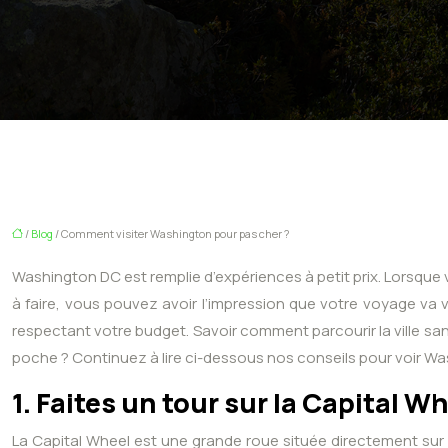
/
Blog
/ Comment visiter Washington pour pas cher ?
Washington DC est remplie d’expériences à petit prix. Lorsque vo
à faire, vous pouvez avoir l’impression que votre voyage va v
respectant votre budget. Savoir comment parcourir la ville san
poche ? Continuez à lire ci-dessous nos conseils pour voir Wa
1. Faites un tour sur la Capital W
La Capital Wheel est une grande roue située directement sur l