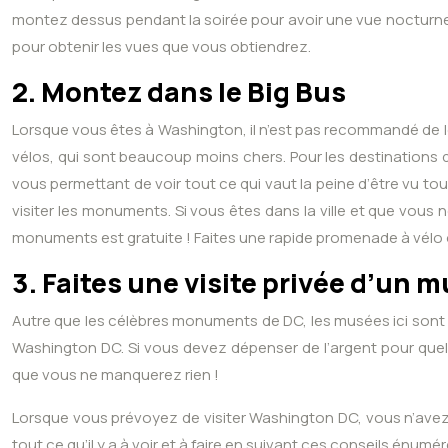
montez dessus pendant la soirée pour avoir une vue nocturne de l
pour obtenir les vues que vous obtiendrez.
2. Montez dans le Big Bus
Lorsque vous êtes à Washington, il n’est pas recommandé de l
vélos, qui sont beaucoup moins chers. Pour les destinations qu
vous permettant de voir tout ce qui vaut la peine d’être vu tou
visiter les monuments. Si vous êtes dans la ville et que vou
monuments est gratuite ! Faites une rapide promenade à vélo
3. Faites une visite privée d’un 
Autre que les célèbres monuments de DC, les musées ici sont en
Washington DC. Si vous devez dépenser de l’argent pour quelq
que vous ne manquerez rien !
Lorsque vous prévoyez de visiter Washington DC, vous n’avez
tout ce qu’il y a à voir et à faire en suivant ces conseils énumé