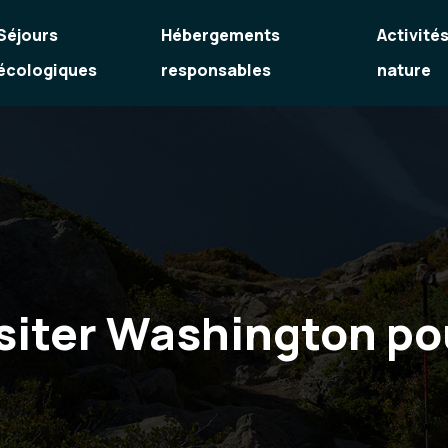
Séjours
Hébergements
Activité
écologiques
responsables
nature
iter Washington pou