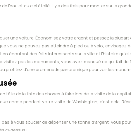
’eau et du ciel étoilé. Il y a des frais pour monter sur la grand
ouer une voiture. Économisez votre argent et passez la plupart 
e vous ne pouvez pas atteindre à pied ou à vélo, envisagez de pr
t en écoutant des faits intéressants sur la ville et l’histoire q
s ne visitez pas les monuments, vous avez manqué ce qui fait de
 ou profitez d’une promenade panoramique pour voir les monume
musée
 tête de la liste des choses à faire lors de la visite de la capi
ue chose pendant votre visite de Washington, c’est cela. Réser
 pas à vous soucier de dépenser une tonne d’argent. Vous pouv
rés ci-dessus !