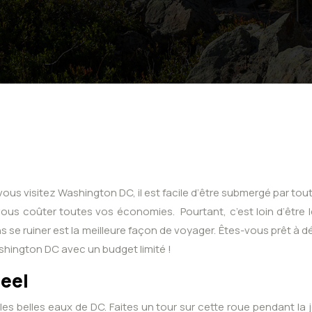
us visitez Washington DC, il est facile d’être submergé par toutes 
ous coûter toutes vos économies. Pourtant, c’est loin d’être l
s se ruiner est la meilleure façon de voyager. Êtes-vous prêt à
shington DC avec un budget limité !
heel
es belles eaux de DC. Faites un tour sur cette roue pendant la